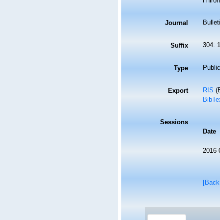
l'Hiro
Bulle
Journal
304: 
Suffix
Public
Type
RIS
(E
Export
BibTe
Sessions
Date
2016-
[Back