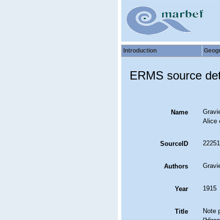
Introduction
Geog
ERMS source det
Gravie
Name
Alice 
22251
SourceID
Gravie
Authors
1915
Year
Note p
Title