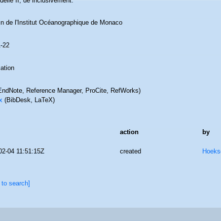
ndelle II, de inclusivement.
tin de l'Institut Océanographique de Monaco
1-22
ation
ndNote, Reference Manager, ProCite, RefWorks)
x
(BibDesk, LaTeX)
action
by
02-04 11:51:15Z
created
Hoeks
 to search]