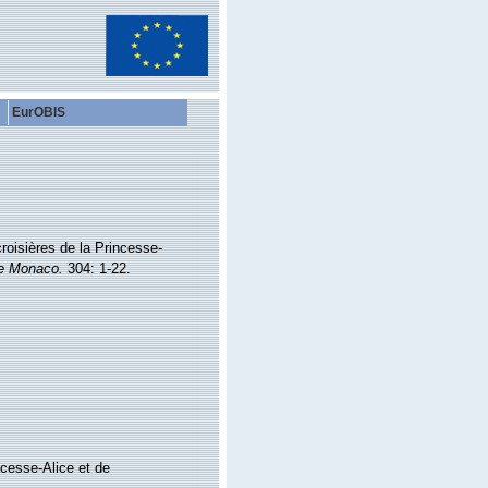
EurOBIS
croisières de la Princesse-
de Monaco.
304: 1-22.
ncesse-Alice et de