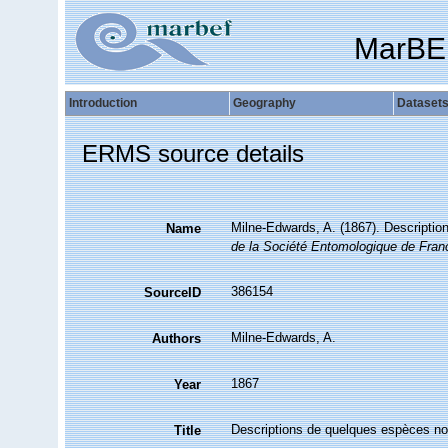
MarBE
Introduction
Geography
Dataset
ERMS source details
Milne-Edwards, A. (1867). Descripti
Name
de la Société Entomologique de Franc
386154
SourceID
Milne-Edwards, A.
Authors
1867
Year
Descriptions de quelques espèces no
Title