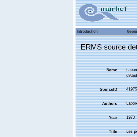
Introduction
Geog
ERMS source det
Labore
Name
d'Abid
41975
SourceID
Labore
Authors
1970
Year
Les p
Title