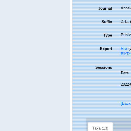
Annale
Journal
2, E, 
Suffix
Public
Type
RIS
(E
Export
BibTe
Sessions
Date
2022-
[Back
Taxa (13)