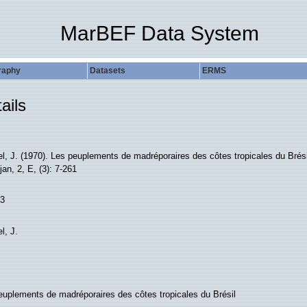
MarBEF Data System
raphy
Datasets
ERMS
ails
l, J. (1970). Les peuplements de madréporaires des côtes tropicales du Brésil
jan, 2, E, (3): 7-261
3
l, J.
euplements de madréporaires des côtes tropicales du Brésil