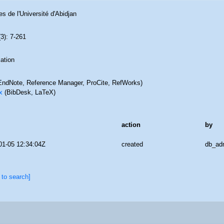
s de l'Université d'Abidjan
(3): 7-261
ation
ndNote, Reference Manager, ProCite, RefWorks)
x
(BibDesk, LaTeX)
action
by
01-05 12:34:04Z
created
db_ad
 to search]