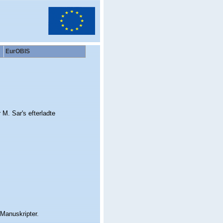
EurOBIS
 M. Sar's efterladte
 Manuskripter.