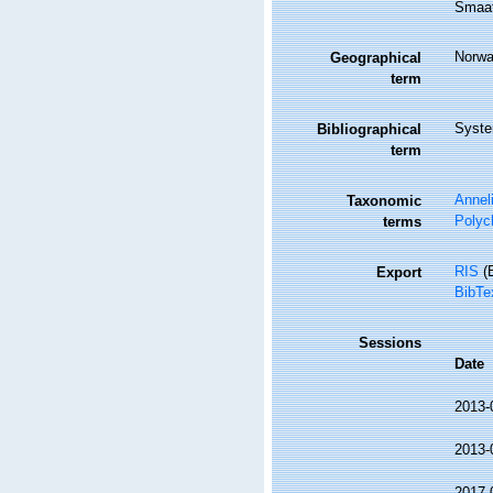
Smaafo
Norw
Geographical
term
Syste
Bibliographical
term
Annel
Taxonomic
Polyc
terms
RIS
(E
Export
BibTe
Sessions
Date
2013-
2013-
2017-