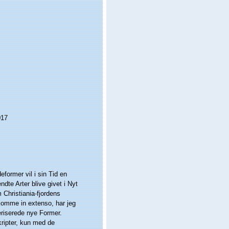
017
eformer vil i sin Tid en
dte Arter blive givet i Nyt
Christiania-fjordens
dkomme in extenso, har jeg
eriserede nye Former.
kripter, kun med de