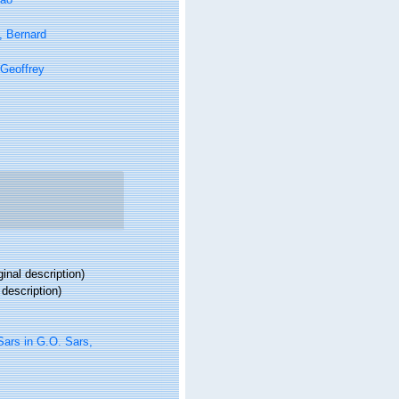
, Bernard
Geoffrey
ginal description)
 description)
ars in G.O. Sars,