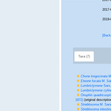
2017-
2019-
[Back
Taxa (7)
Chone longocirrata
M.
Eteone fucata
M. Sa
Lumbriclymene
Sars,
Lumbriclymene cylin
Onuphis quadricuspi
1872)
(original descriptio
Streblosoma
M. Sar
Streblosoma intestin