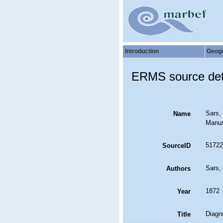
Introduction
Geog
ERMS source det
Sars, 
Name
Manus
51722
SourceID
Sars,
Authors
1872
Year
Diagno
Title