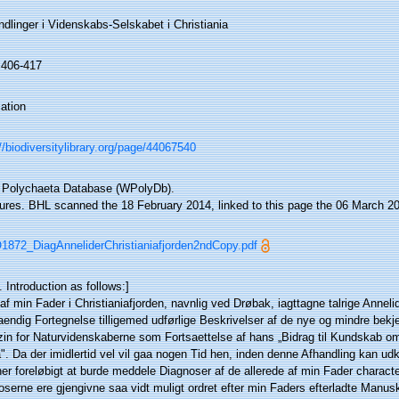
dlinger i Videnskabs-Selskabet i Christiania
 406-417
ation
//biodiversitylibrary.org/page/44067540
 Polychaeta Database (WPolyDb).
gures. BHL scanned the 18 February 2014, linked to this page the 06 March 2
1872_DiagAnneliderChristianiafjorden2ndCopy.pdf
 Introduction as follows:]
af min Fader i Christianiafjorden, navnlig ved Drøbak, iagttagne talrige Annelid
aendig Fortegnelse tilligemed udførlige Beskrivelser af de nye og mindre bekjen
in for Naturvidenskaberne som Fortsaettelse af hans „Bidrag til Kundskab om 
". Da der imidlertid vel vil gaa nogen Tid hen, inden denne Afhandling kan u
her foreløbigt at burde meddele Diagnoser af de allerede af min Fader charact
serne ere gjengivne saa vidt muligt ordret efter min Faders efterladte Manus