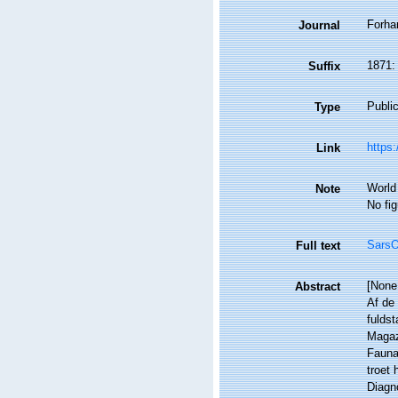
Forhan
Journal
1871:
Suffix
Public
Type
https:
Link
World
Note
No fi
SarsO
Full text
[None.
Abstract
Af de 
fuldst
Magaz
Fauna
troet 
Diagno