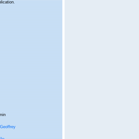
lication.
min
Geoffrey
oão