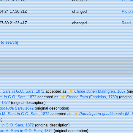
04-24 17:36:21Z
changed
Picton
07-30 21:23:41Z
changed
Read, 
 to search]
 Sars in G.O. Sars, 1872
accepted as
Chone duneri
Malmgren, 1867
(ori
rs
in
G.O. Sars, 1872
accepted as
Eteone flava
(Fabricius, 1780)
(original
 1872
(original description)
dricauda
Sars, 1872
(original description)
s
M. Sars
in
G.O. Sars, 1872
accepted as
Paradiopatra quadricuspis
(M. S
n)
s
in
G.O. Sars, 1872
(original description)
ale
M. Sars in G.O. Sars, 1872
(original description)