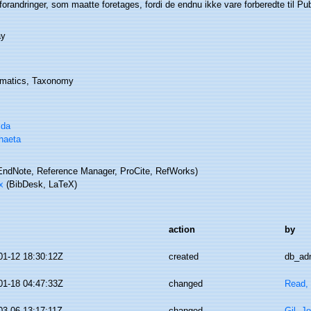
randringer, som maatte foretages, fordi de endnu ikke vare forberedte til Pub
ay
matics, Taxonomy
ida
haeta
ndNote, Reference Manager, ProCite, RefWorks)
x
(BibDesk, LaTeX)
action
by
01-12 18:30:12Z
created
db_ad
01-18 04:47:33Z
changed
Read, 
03-06 13:17:11Z
changed
Gil, J