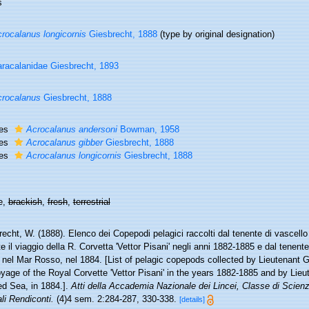
s
rocalanus longicornis
Giesbrecht, 1888
(type by original designation)
racalanidae Giesbrecht, 1893
rocalanus
Giesbrecht, 1888
ies
Acrocalanus andersoni
Bowman, 1958
ies
Acrocalanus gibber
Giesbrecht, 1888
ies
Acrocalanus longicornis
Giesbrecht, 1888
e,
brackish
,
fresh
,
terrestrial
echt, W. (1888). Elenco dei Copepodi pelagici raccolti dal tenente di vascell
e il viaggio della R. Corvetta 'Vettor Pisani' negli anni 1882-1885 e dal tenen
 nel Mar Rosso, nel 1884. [List of pelagic copepods collected by Lieutenant 
yage of the Royal Corvette 'Vettor Pisani' in the years 1882-1885 and by Lieu
ed Sea, in 1884.].
Atti della Accademia Nazionale dei Lincei, Classe di Scie
li Rendiconti.
(4)4 sem. 2:284-287, 330-338.
[details]