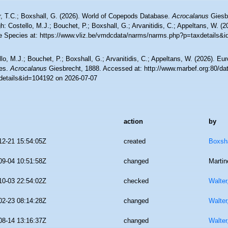
r, T.C.; Boxshall, G. (2026). World of Copepods Database.
Acrocalanus
Giesb
h: Costello, M.J.; Bouchet, P.; Boxshall, G.; Arvanitidis, C.; Appeltans, W. (
e Species at: https://www.vliz.be/vmdcdata/narms/narms.php?p=taxdetails&
lo, M.J.; Bouchet, P.; Boxshall, G.; Arvanitidis, C.; Appeltans, W. (2026). Eu
es.
Acrocalanus
Giesbrecht, 1888. Accessed at: http://www.marbef.org:80/da
details&id=104192 on 2026-07-07
action
by
12-21 15:54:05Z
created
Boxsha
09-04 10:51:58Z
changed
Martin
10-03 22:54:02Z
checked
Walter
02-23 08:14:28Z
changed
Walter
08-14 13:16:37Z
changed
Walter