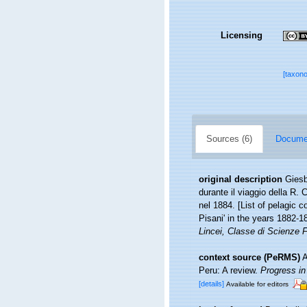
Licensing
[taxon
Sources (6)
Documen
original description
Giesb
durante il viaggio della R.
nel 1884. [List of pelagic 
Pisani' in the years 1882-
Lincei, Classe di Scienze 
context source (PeRMS)
A
Peru: A review.
Progress i
[details]
Available for editors