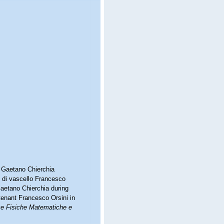
o Gaetano Chierchia
te di vascello Francesco
Gaetano Chierchia during
tenant Francesco Orsini in
nze Fisiche Matematiche e