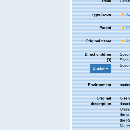
Rank
Genu
Type taxon
Ac
Parent
Pa
Original name
Ac
Direct children
Spec
(3)
Spec
Spec
Display
Environment
marin
Original
Giesbr
description
durant
Orsini
the vo
the R
Natura