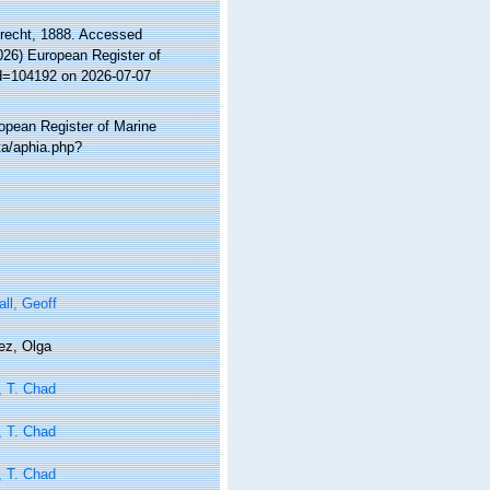
recht, 1888. Accessed
2026) European Register of
id=104192 on 2026-07-07
ropean Register of Marine
ta/aphia.php?
ll, Geoff
ez, Olga
, T. Chad
, T. Chad
, T. Chad