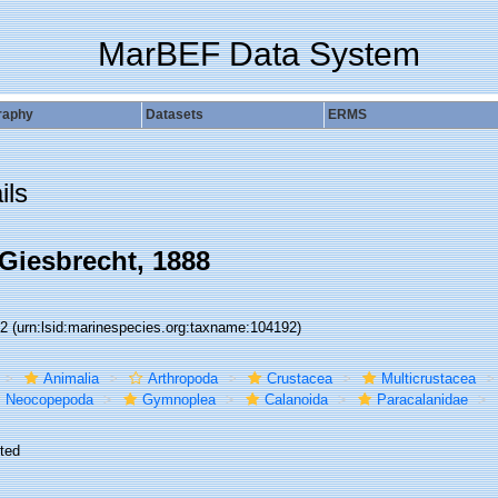
MarBEF Data System
raphy
Datasets
ERMS
ils
Giesbrecht, 1888
92
(urn:lsid:marinespecies.org:taxname:104192)
Animalia
Arthropoda
Crustacea
Multicrustacea
Neocopepoda
Gymnoplea
Calanoida
Paracalanidae
ted