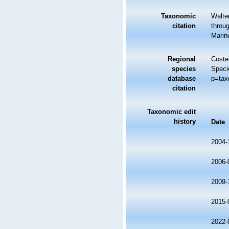
Taxonomic
Walte
citation
throug
Marin
Regional
Costel
species
Speci
database
p=tax
citation
Taxonomic edit
history
Date
2004-
2006-
2009-
2015-
2022-