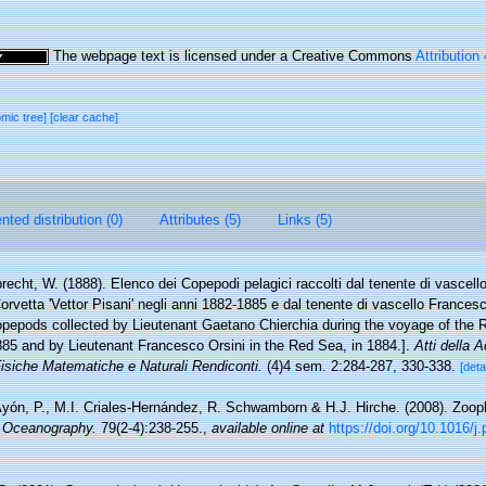
The webpage text is licensed under a Creative Commons
Attribution
omic tree]
[clear cache]
ted distribution (0)
Attributes (5)
Links (5)
recht, W. (1888). Elenco dei Copepodi pelagici raccolti dal tenente di vascel
 Corvetta 'Vettor Pisani' negli anni 1882-1885 e dal tenente di vascello France
copepods collected by Lieutenant Gaetano Chierchia during the voyage of the R
1885 and by Lieutenant Francesco Orsini in the Red Sea, in 1884.].
Atti della 
Fisiche Matematiche e Naturali Rendiconti.
(4)4 sem. 2:284-287, 330-338.
[deta
yón, P., M.I. Criales-Hernández, R. Schwamborn & H.J. Hirche. (2008). Zoopl
n Oceanography.
79(2-4):238-255.
,
available online at
https://doi.org/10.1016/