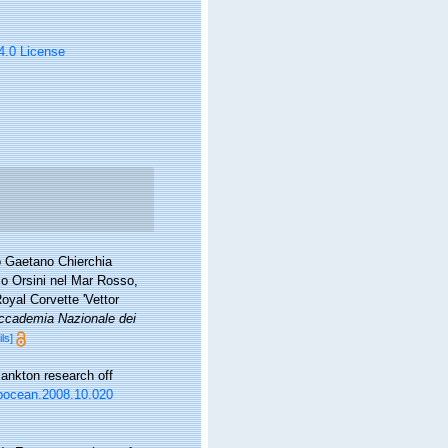
 4.0 License
lo Gaetano Chierchia
sco Orsini nel Mar Rosso,
oyal Corvette 'Vettor
Accademia Nazionale dei
ils]
ankton research off
j.pocean.2008.10.020