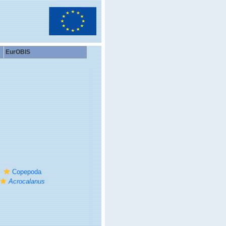
EurOBIS
Copepoda
Acrocalanus