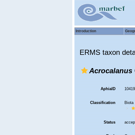
Introduction
Geog
ERMS taxon deta
Acrocalanus
AphiaID
1041
Classification
Biota
Status
accep