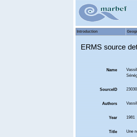
Introduction
Geog
ERMS source det
Vassi
Name
Sénég
23030
SourceID
Vassil
Authors
1981
Year
Une n
Title