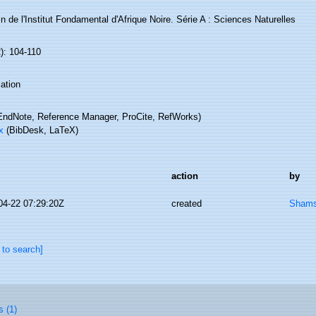
in de l'Institut Fondamental d'Afrique Noire. Série A : Sciences Naturelles
): 104-110
ation
ndNote, Reference Manager, ProCite, RefWorks)
x
(BibDesk, LaTeX)
action
by
04-22 07:29:20Z
created
Shams
 to search]
s (1)