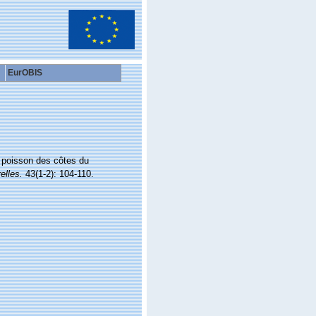
EurOBIS
e poisson des côtes du
elles.
43(1-2): 104-110.