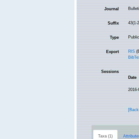
Bullet
Journal
43(1-2
Suffix
Public
Type
RIS
(E
Export
BibTe
Sessions
Date
2016-
[Back
Taxa (1)
Attribute