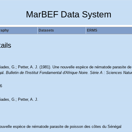
MarBEF Data System
raphy
Datasets
ERMS
ails
liades, G.; Petter, A. J. (1981). Une nouvelle espèce de nématode parasite d
al.
Bulletin de l'Institut Fondamental d'Afrique Noire. Série A : Sciences Natur
6
iades, G.; Petter, A. J.
ouvelle espèce de nématode parasite de poisson des côtes du Sénégal