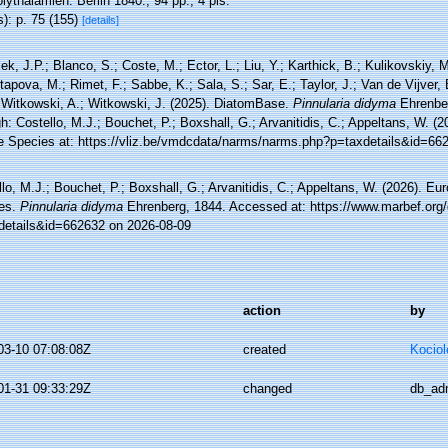
lythalamien. Berlin 1840., 94 pp., 4 pls.
): p. 75 (155)
[details]
ek, J.P.; Blanco, S.; Coste, M.; Ector, L.; Liu, Y.; Karthick, B.; Kulikovskiy,
tapova, M.; Rimet, F.; Sabbe, K.; Sala, S.; Sar, E.; Taylor, J.; Van de Vijver,
 Witkowski, A.; Witkowski, J. (2025). DiatomBase.
Pinnularia didyma
Ehrenbe
h: Costello, M.J.; Bouchet, P.; Boxshall, G.; Arvanitidis, C.; Appeltans, W. (
e Species at: https://vliz.be/vmdcdata/narms/narms.php?p=taxdetails&id=66
lo, M.J.; Bouchet, P.; Boxshall, G.; Arvanitidis, C.; Appeltans, W. (2026). Eu
es.
Pinnularia didyma
Ehrenberg, 1844. Accessed at: https://www.marbef.org/
details&id=662632 on 2026-08-09
action
by
03-10 07:08:08Z
created
Kociol
01-31 09:33:29Z
changed
db_ad