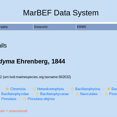
MarBEF Data System
raphy
Datasets
ERMS
ils
idyma
Ehrenberg, 1844
32
(urn:lsid:marinespecies.org:taxname:662632)
Chromista
Heterokontophyta
Bacillariophytina
Bac
Bacillariophycidae
Bacillariophycanae
Naviculales
Pinn
Pinnularia
Pinnularia didyma
tain >
unassessed