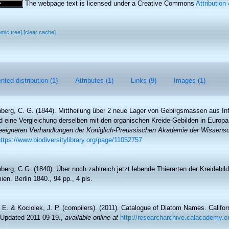
The webpage text is licensed under a Creative Commons
Attribution
omic tree]
[clear cache]
ted distribution (1)
Attributes (1)
Links (9)
Images (1)
berg, C. G. (1844). Mittheilung über 2 neue Lager von Gebirgsmassen aus In
 eine Vergleichung derselben mit den organischen Kreide-Gebilden in Europa
eigneten Verhandlungen der Königlich-Preussischen Akademie der Wissensch
ttps://www.biodiversitylibrary.org/page/11052757
berg, C.G. (1840). Über noch zahlreich jetzt lebende Thierarten der Kreidebi
n. Berlin 1840., 94 pp., 4 pls.
, E. & Kociolek, J. P. (compilers). (2011). Catalogue of Diatom Names. Califo
 Updated 2011-09-19.
,
available online at
http://researcharchive.calacademy.