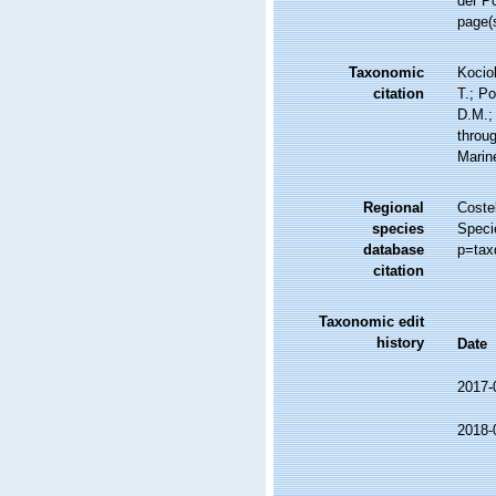
der Po
page(s
Taxonomic
Kociol
citation
T.; Po
D.M.;
throug
Marin
Regional
Costel
species
Speci
database
p=tax
citation
Taxonomic edit
history
Date
2017-
2018-