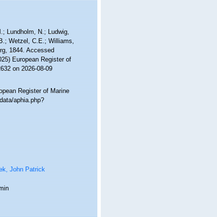
 M.; Lundholm, N.; Ludwig,
 B.; Wetzel, C.E.; Williams,
rg, 1844. Accessed
2025) European Register of
2632 on 2026-08-09
ropean Register of Marine
data/aphia.php?
ek, John Patrick
min