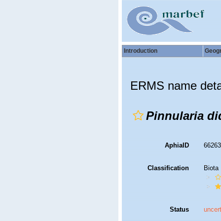
Introduction
Geog
ERMS name deta
Pinnularia d
AphiaID
6626
Classification
Biota
Status
uncer