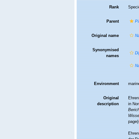
Rank
Speci
Parent
Pi
Original name
Na
Synonymised
Di
names
Na
Environment
marin
Original
Ehren
description
in No
Beric
Wisse
page(
Ehren