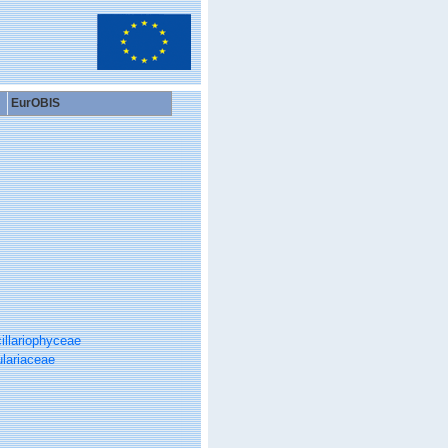
EurOBIS
illariophyceae
ulariaceae