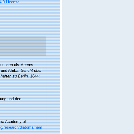
 4.0 License
fusorien als Meeres-
 und Afrika.
Bericht über
aften zu Berlin.
1844:
ldung und den
rnia Academy of
org/research/diatoms/nam