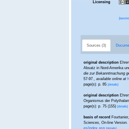
Licensing
[taxon
Sources (3)
Documen
original description
Ehren
Absatz in Nord-Amerika und
die zur Bekanntmachung ge
57-97.
,
available online at
h
page(s): p. 85
[details]
original description
Ehren
Organismus der Polythalamie
page(s): p. 75 (155)
[details]
basis of record
Fourtanier
Sciences, On-line Version.
es/index.asp
[details]