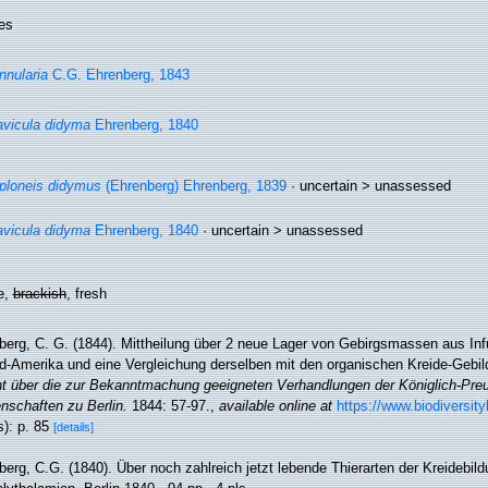
es
nnularia
C.G. Ehrenberg, 1843
vicula didyma
Ehrenberg, 1840
ploneis didymus
(Ehrenberg) Ehrenberg, 1839
· uncertain >
unassessed
vicula didyma
Ehrenberg, 1840
· uncertain >
unassessed
e,
brackish
, fresh
berg, C. G. (1844). Mittheilung über 2 neue Lager von Gebirgsmassen aus In
rd-Amerika und eine Vergleichung derselben mit den organischen Kreide-Gebild
ht über die zur Bekanntmachung geeigneten Verhandlungen der Königlich-Pr
nschaften zu Berlin.
1844: 57-97.
,
available online at
https://www.biodiversity
s): p. 85
[details]
berg, C.G. (1840). Über noch zahlreich jetzt lebende Thierarten der Kreidebi