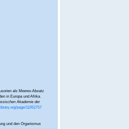
fusorien als Meeres-Absatz
en in Europa und Afrika.
eussischen Akademie der
library.org/page/11052757
ldung und den Organismus