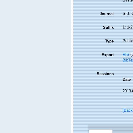
Syste
S.B. G
Journal
1: 1-2
Suffix
Public
Type
RIS
(E
Export
BibTe
Sessions
Date
2013-
[Back