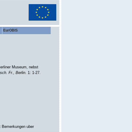
EurOBIS
Berliner Museum, nebst
ch. Fr., Berlin.
1: 1-27.
st Bemerkungen uber