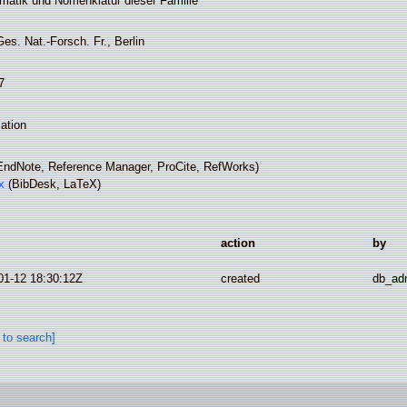
matik und Nomenklatur dieser Familie
es. Nat.-Forsch. Fr., Berlin
7
ation
ndNote, Reference Manager, ProCite, RefWorks)
x
(BibDesk, LaTeX)
action
by
01-12 18:30:12Z
created
db_ad
 to search]