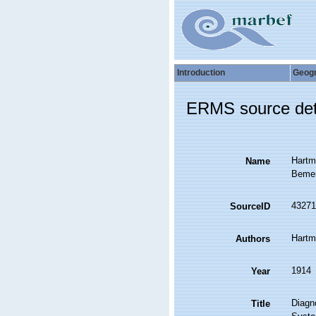
Introduction
Geog
ERMS source det
Hartm
Name
Bemer
43271
SourceID
Hartm
Authors
1914
Year
Diagn
Title